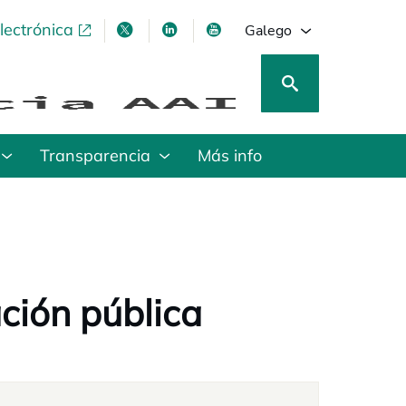
lectrónica
opens in a new tab
opens in a new tab
opens in a new tab
opens in a new tab
Galego
Transparencia
Más info
ción pública