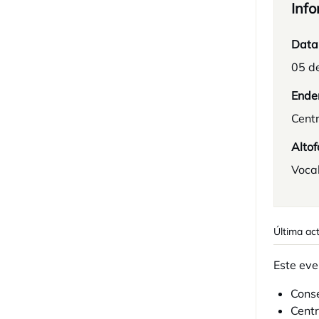
Info
Data
05 d
Ende
Centr
Altof
Voca
Última ac
Este eve
Conse
Centr