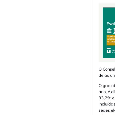
O Consel
delas un
O grao d
ano, é d
33,2% e 
incluída
sedes el