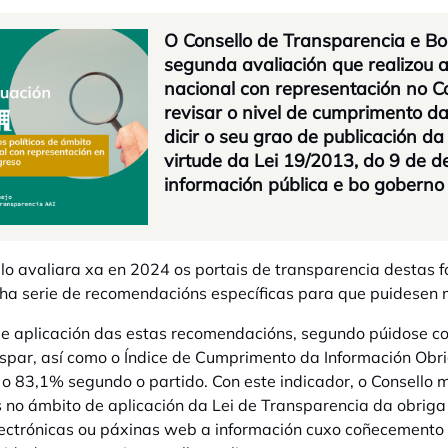
O Consello de Transparencia e Bo
segunda avaliación que realizou ao
nacional con representación no 
revisar o nivel de cumprimento da
dicir o seu grao de publicación d
virtude da Lei 19/2013, do 9 de 
información pública e bo goberno
lo avaliara xa en 2024 os portais de transparencia destas 
ha serie de recomendacións específicas para que puidesen m
e aplicación das estas recomendacións, segundo púidose con
ispar, así como o Índice de Cumprimento da Información Obrig
o 83,1% segundo o partido. Con este indicador, o Consello
s no ámbito de aplicación da Lei de Transparencia da obriga
ectrónicas ou páxinas web a información cuxo coñecemento 