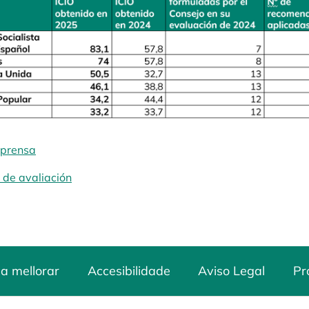
 prensa
opens in a new tab
 de avaliación
opens in a new tab
a mellorar
Accesibilidade
Aviso Legal
Pr