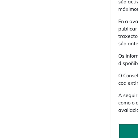
súa acti
máximos 
En a ava
publicar
traxecto
súa ante
Os infor
dispoñib
O Consel
coa exti
A seguir
como o q
avaliaci