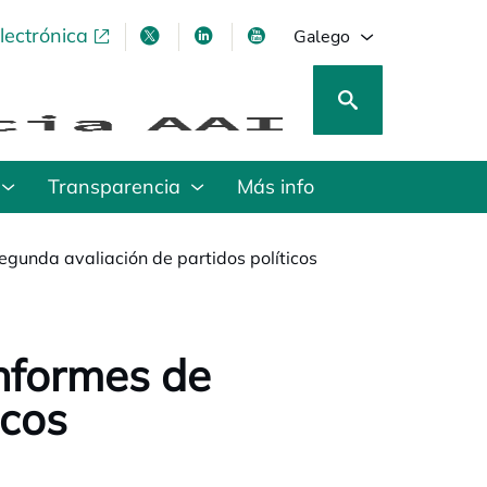
lectrónica
opens in a new tab
opens in a new tab
opens in a new tab
opens in a new tab
Galego
Transparencia
Más info
egunda avaliación de partidos políticos
nformes de
icos