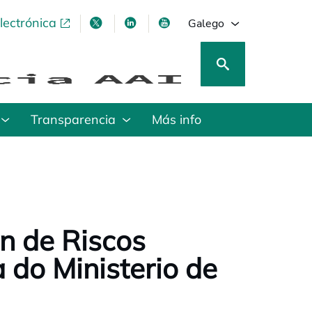
lectrónica
opens in a new tab
opens in a new tab
opens in a new tab
opens in a new tab
Galego
Transparencia
Más info
n de Riscos
do Ministerio de