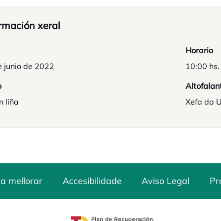
rmación xeral
Horario
e junio de 2022
10:00 hs.
o
Altofalan
n liña
Xefa da 
a mellorar
Accesibilidade
Aviso Legal
Pr