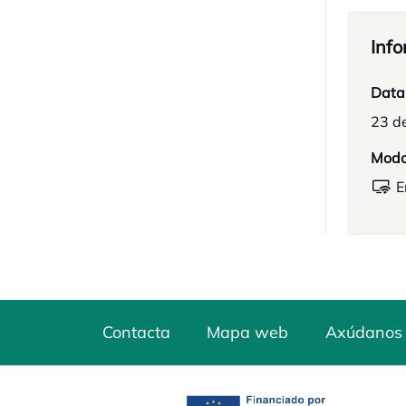
Info
Data
23 d
Mod
E
Contacta
Mapa web
Axúdanos 