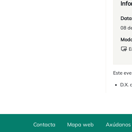
Info
Data
08 d
Mod
E
Este eve
D.X. 
Contacta
Mapa web
Axúdanos 