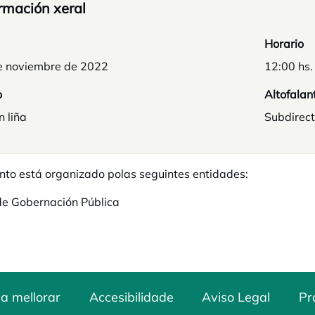
rmación xeral
Horario
e noviembre de 2022
12:00 hs.
o
Altofalan
n liña
Subdirect
nto está organizado polas seguintes entidades:
de Gobernación Pública
a mellorar
Accesibilidade
Aviso Legal
Pr