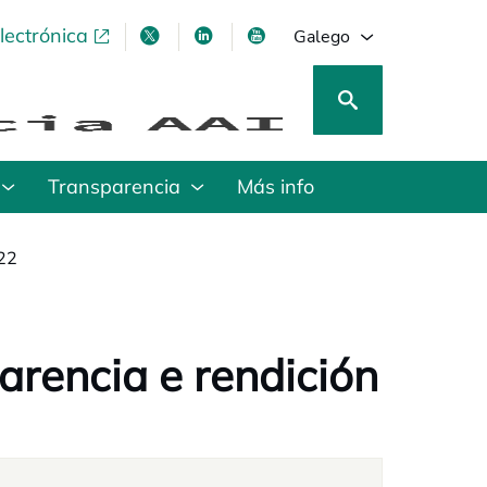
lectrónica
opens in a new tab
opens in a new tab
opens in a new tab
opens in a new tab
Galego
Transparencia
Más info
22
arencia e rendición