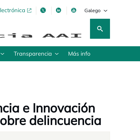
lectrónica
opens in a new tab
opens in a new tab
opens in a new tab
opens in a new tab
Galego
Transparencia
Más info
ncia e Innovación
sobre delincuencia