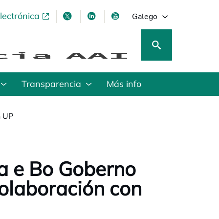
lectrónica
opens in a new tab
opens in a new tab
opens in a new tab
opens in a new tab
Galego
Transparencia
Más info
n UP
ia e Bo Goberno
colaboración con