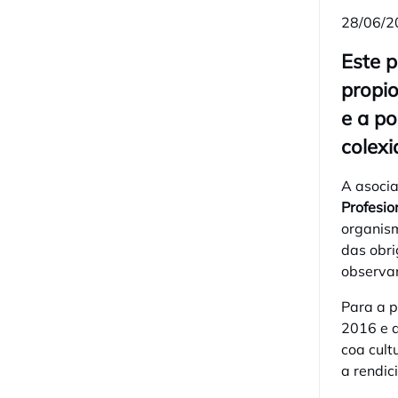
28/06/2
Este p
propio
e a po
colexi
A asocia
Profesio
organism
das obri
observan
Para a p
2016 e q
coa cult
a rendic