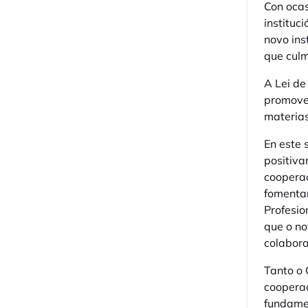
Con ocas
instituc
novo ins
que culm
A Lei de
promover
materias
En este 
positiva
cooperac
fomentar
Profesio
que o no
colabora
Tanto o 
cooperac
fundamen