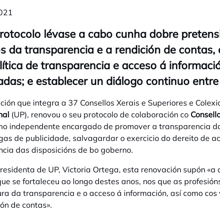
021
rotocolo lévase a cabo cunha dobre pretensió
s da transparencia e a rendición de contas,
lítica de transparencia e acceso á informaci
adas; e establecer un diálogo continuo entr
ción que integra a 37 Consellos Xerais e Superiores e Colexi
nal
(UP), renovou o seu protocolo de colaboración co
Consell
o independente encargado de promover a transparencia da 
gas de publicidade, salvagardar o exercicio do dereito de ac
cia das disposicións de bo goberno.
residenta de UP, Victoria Ortega, esta renovación supón «
a 
ue se fortaleceu ao longo destes anos, nos que as profesi
ura da transparencia e o acceso á información, así como cos 
ión de contas»
.