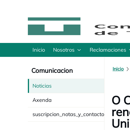
Inicio
Nosotros
Reclamaciones
Inicio
Comunicacion
Noticias
O C
Axenda
ren
suscripcion_notas_y_contacto
Uni