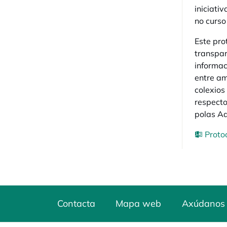
iniciati
no curs
Este pro
transpar
informac
entre am
colexios
respecto
polas Ad
Proto
Contacta
Mapa web
Axúdanos 