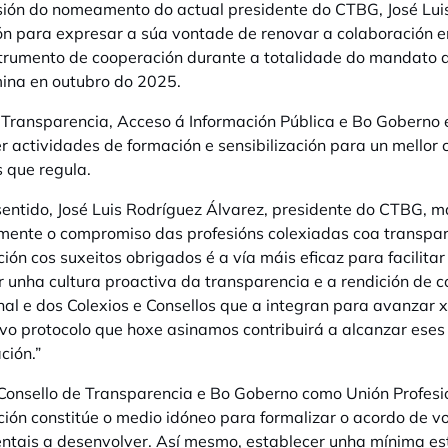
ión do nomeamento do actual presidente do CTBG, José Luis 
ión para expresar a súa vontade de renovar a colaboración e
trumento de cooperación durante a totalidade do mandato 
ina en outubro do 2025.
 Transparencia, Acceso á Información Pública e Bo Goberno
 actividades de formación e sensibilización para un mellor
 que regula.
sentido, José Luis Rodríguez Álvarez, presidente do CTBG, 
mente o compromiso das profesións colexiadas coa transpar
ión cos suxeitos obrigados é a vía máis eficaz para facilitar
 unha cultura proactiva da transparencia e a rendición de 
nal e dos Colexios e Consellos que a integran para avanzar
vo protocolo que hoxe asinamos contribuirá a alcanzar eses
ción.
”
Consello de Transparencia e Bo Goberno como Unión Profesi
ión constitúe o medio idóneo para formalizar o acordo de vo
tais a desenvolver. Así mesmo, establecer unha mínima est