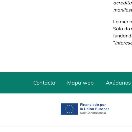
acredita
manifest
La merca
Sala do 
fundando
“
interes
Contacta
Mapa web
Axúdanos 
opens in a new tab