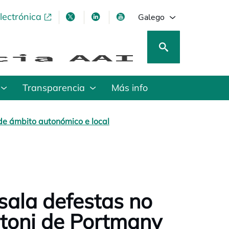
lectrónica
opens in a new tab
opens in a new tab
opens in a new tab
opens in a new tab
Galego
Transparencia
Más info
de ámbito autonómico e local
 sala defestas no
ntoni de Portmany