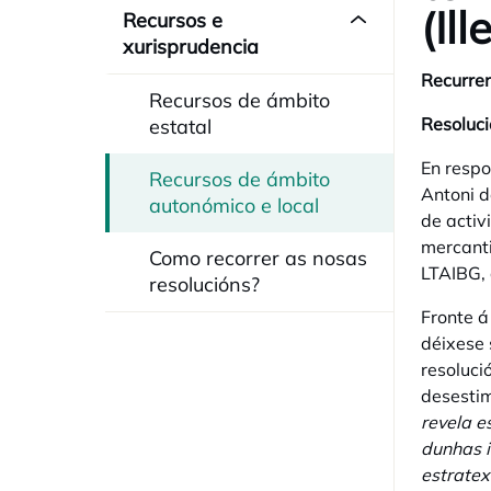
(Il
Recursos e
xurisprudencia
Recurren
Recursos de ámbito
Resoluci
estatal
En respo
Recursos de ámbito
Antoni d
autonómico e local
de activ
mercanti
Como recorrer as nosas
LTAIBG, 
resolucións?
Fronte á
déixese 
resoluci
desestim
revela e
dunhas i
estratex