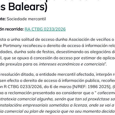
les Balears)
te:
Sociedade mercantil
ón recorrida:
RA CTBG 0233/2026
opens in a new tab
sta a unha solitud de acceso dunha Asociación de veciños o 
e Portmany recoñeceu o dereito de acceso á información rela
idades, dunha sala de festas, desestimando as alegacións do
l, que se opuxo á concesión do acceso por estimar de aplicaci
de prexuízo para os
intereses económicos e comerciais
”.
 resolución ditada, a entidade mercantil afectada, interpón 
sen efecto o dereito de acceso á información publica, recoñec
ón R CTBG 0233/2026, do 6 de marzo [N/REF: 1986 2025], (
a a reclamación presentada ao considerar que o “
coñecemen
stratexia comercial algunha, senón que tan só proxéctase s
nstalacións empresariais sometidas a licenza, onde se vai a
ia comercial ou plan de negocio que no seu momento decida 