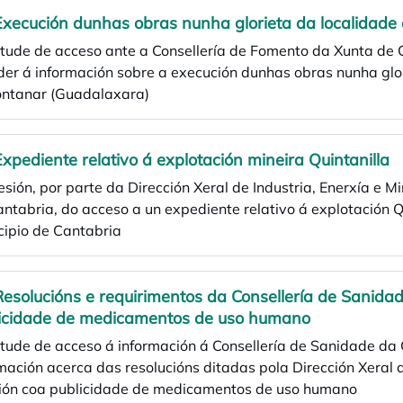
Execución dunhas obras nunha glorieta da localidade
citude de acceso ante a Consellería de Fomento da Xunta 
der á información sobre a execución dunhas obras nunha gl
ontanar (Guadalaxara)
Expediente relativo á explotación mineira Quintanilla
esión, por parte da Dirección Xeral de Industria, Enerxía 
ntabria, do acceso a un expediente relativo á explotación Qu
cipio de Cantabria
Resolucións e requirimentos da Consellería de Sanid
icidade de medicamentos de uso humano
citude de acceso á información á Consellería de Sanidade 
mación acerca das resolucións ditadas pola Dirección Xeral 
ción coa publicidade de medicamentos de uso humano