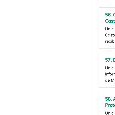
56. 
Cast
Un c
Cast
reci
57. 
Un ci
info
de Ma
58. 
Prot
Un ci