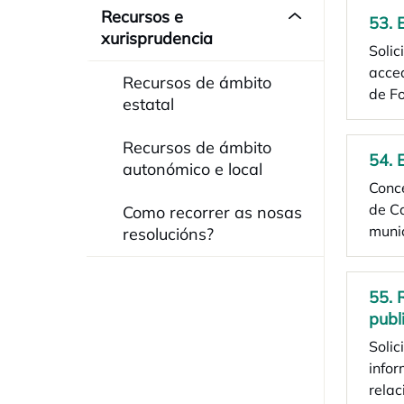
Recursos e
53. 
xurisprudencia
Soli
acce
Recursos de ámbito
de F
estatal
Recursos de ámbito
54. 
autonómico e local
Conc
de Ca
Como recorrer as nosas
muni
resolucións?
55. 
publ
Soli
infor
rela