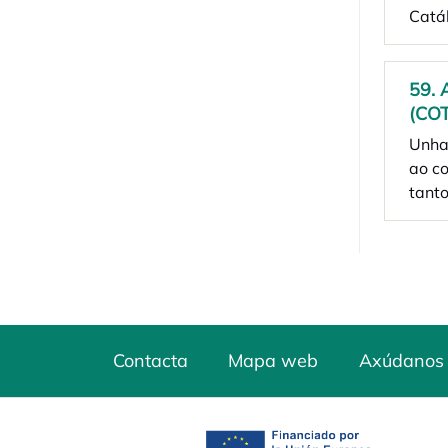
Catál
59. 
(COT
Unha 
ao co
tanto
Contacta
Mapa web
Axúdanos 
opens in a new tab