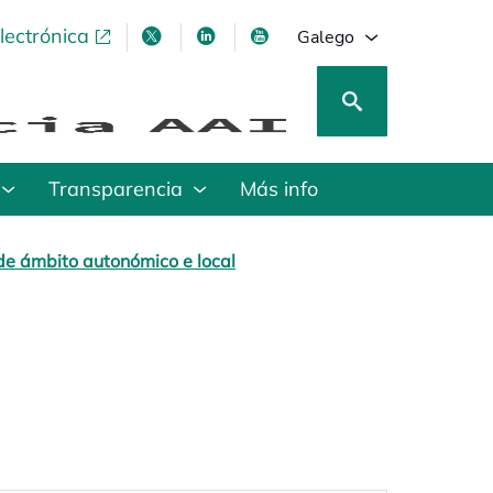
lectrónica
opens in a new tab
opens in a new tab
opens in a new tab
opens in a new tab
Galego
Transparencia
Más info
de ámbito autonómico e local