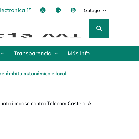
lectrónica
opens in a new tab
opens in a new tab
opens in a new tab
opens in a new tab
Galego
Transparencia
Más info
de ámbito autonómico e local
Xunta incoase contra Telecom Castela-A