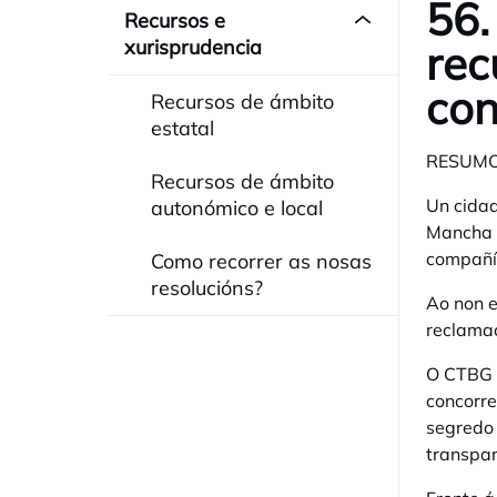
56.
Recursos e
xurisprudencia
rec
con
Recursos de ámbito
estatal
RESUM
Recursos de ámbito
Un cidad
autonómico e local
Mancha 
compañí
Como recorrer as nosas
resolucións?
Ao non e
reclamac
O CTBG d
concorre
segredo 
transpar