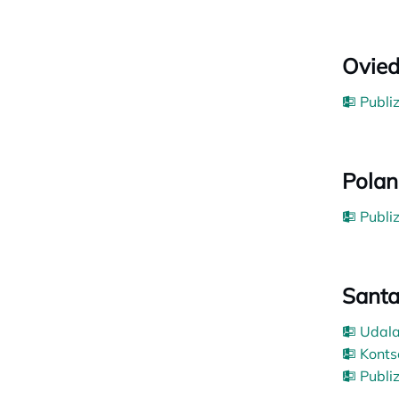
Ovied
Publi
Polan
Publi
Santa
Udala
Konts
Publi