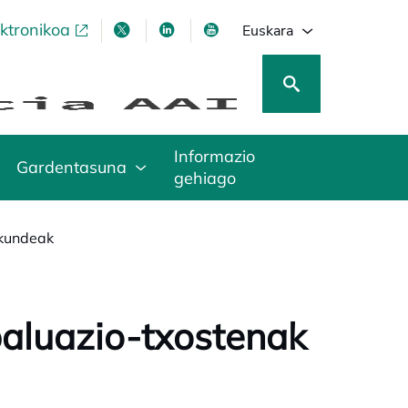
ektronikoa
opens in a new tab
opens in a new tab
opens in a new tab
opens in a new tab
Euskara
Informazio
Gardentasuna
gehiago
akundeak
baluazio-txostenak