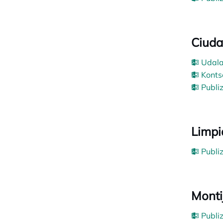
Ciuda
Udala
Konts
Publi
Limpi
Publi
Monti
Publi