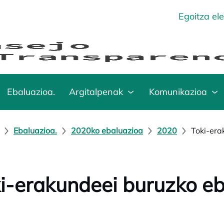
Egoitza el
Ebaluazioa.
Argitalpenak
Komunikazioa
Ebaluazioa.
2020ko ebaluazioa
2020
Toki-er
i-erakundeei buruzko e