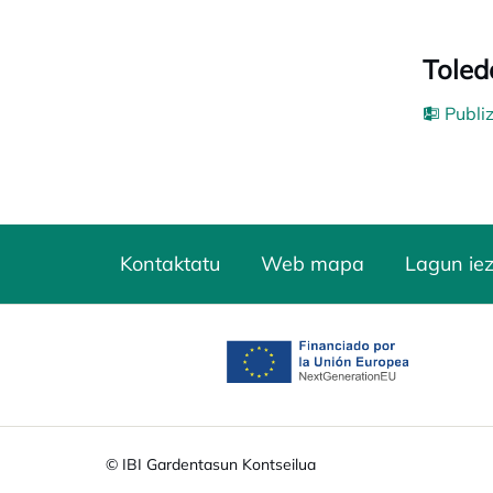
Toled
Publi
Kontaktatu
Web mapa
Lagun ie
opens in a new tab
© IBI Gardentasun Kontseilua