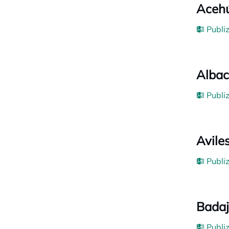
Acehú
Publi
Albac
Publi
Avile
Publi
Badaj
Publi