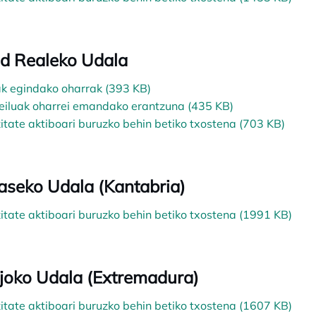
d Realeko Udala
k egindako oharrak (393 KB)
eiluak oharrei emandako erantzuna (435 KB)
zitate aktiboari buruzko behin betiko txostena (703 KB)
aseko Udala (Kantabria)
zitate aktiboari buruzko behin betiko txostena (1991 KB)
joko Udala (Extremadura)
zitate aktiboari buruzko behin betiko txostena (1607 KB)