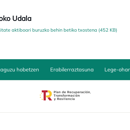
oko Udala
zitate aktiboari buruzko behin betiko txostena (452 KB)
zaguzu hobetzen
Erabilerraztasuna
Lege-ohar
opens in a new tab