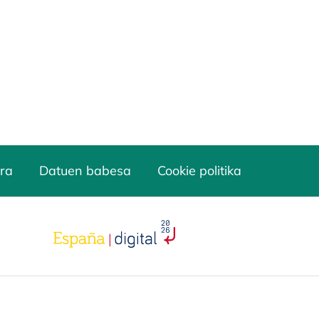
ra
Datuen babesa
Cookie politika
opens in a new tab