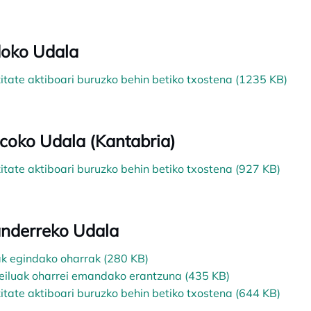
oko Udala
zitate aktiboari buruzko behin betiko txostena (1235 KB)
coko Udala (Kantabria)
zitate aktiboari buruzko behin betiko txostena (927 KB)
nderreko Udala
k egindako oharrak (280 KB)
eiluak oharrei emandako erantzuna (435 KB)
zitate aktiboari buruzko behin betiko txostena (644 KB)