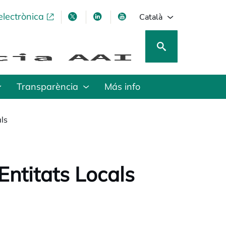
electrònica
opens in a new tab
opens in a new tab
opens in a new tab
opens in a new tab
Català
Transparència
Más info
als
Entitats Locals