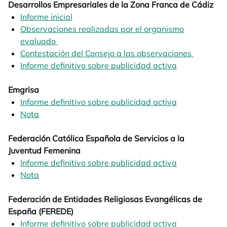
Desarrollos Empresariales de la Zona Franca de Cádiz
Informe inicial
opens in a new tab
Observaciones realizadas por el organismo
evaluado
opens in a new tab
Contestación del Consejo a las observaciones
opens in
Informe definitivo sobre publicidad activa
opens in a n
Emgrisa
Informe definitivo sobre publicidad activa
opens in a n
Nota
opens in a new tab
Federación Católica Española de Servicios a la
Juventud Femenina
Informe definitivo sobre publicidad activa
opens in a n
Nota
opens in a new tab
Federación de Entidades Religiosas Evangélicas de
España (FEREDE)
Informe definitivo sobre publicidad activa
opens in a n