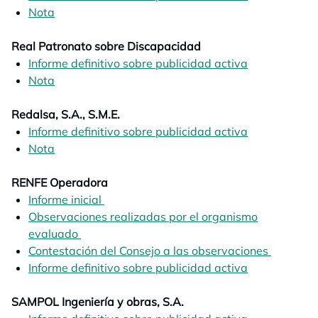
Nota
opens in a new tab
Real Patronato sobre Discapacidad
Informe definitivo sobre publicidad activa
opens in a n
Nota
opens in a new tab
Redalsa, S.A., S.M.E.
Informe definitivo sobre publicidad activa
opens in a n
Nota
opens in a new tab
RENFE Operadora
Informe inicial
opens in a new tab
Observaciones realizadas por el organismo
evaluado
opens in a new tab
Contestación del Consejo a las observaciones
opens in
Informe definitivo sobre publicidad activa
opens in a n
SAMPOL Ingeniería y obras, S.A.