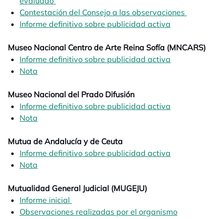
evaluado
opens in a new tab
Contestación del Consejo a las observaciones
opens in
Informe definitivo sobre publicidad activa
opens in a n
Museo Nacional Centro de Arte Reina Sofía (MNCARS)
Informe definitivo sobre publicidad activa
opens in a n
Nota
opens in a new tab
Museo Nacional del Prado Difusión
Informe definitivo sobre publicidad activa
opens in a n
Nota
opens in a new tab
Mutua de Andalucía y de Ceuta
Informe definitivo sobre publicidad activa
opens in a n
Nota
opens in a new tab
Mutualidad General Judicial (MUGEJU)
Informe inicial
opens in a new tab
Observaciones realizadas por el organismo