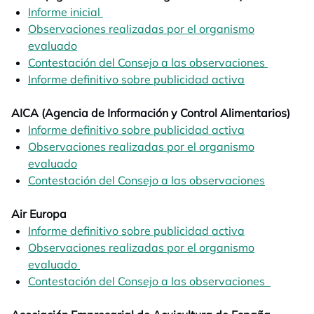
Informe inicial
opens in a new tab
Observaciones realizadas por el organismo
evaluado
opens in a new tab
Contestación del Consejo a las observaciones
opens in
Informe definitivo sobre publicidad activa
opens in a n
AICA (Agencia de Información y Control Alimentarios)
Informe definitivo sobre publicidad activa
opens in a n
Observaciones realizadas por el organismo
evaluado
opens in a new tab
Contestación del Consejo a las observaciones
opens in
Air Europa
Informe definitivo sobre publicidad activa
opens in a n
Observaciones realizadas por el organismo
evaluado
opens in a new tab
Contestación del Consejo a las observaciones
opens i