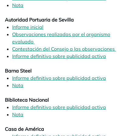
Nota
opens in a new tab
Autoridad Portuaria de Sevilla
Informe inicial
opens in a new tab
Observaciones realizadas por el organismo
evaluado
opens in a new tab
Contestación del Consejo a las observaciones
opens in
Informe definitivo sobre publicidad activa
opens in a n
Barna Steel
Informe definitivo sobre publicidad activa
opens in a n
Nota
opens in a new tab
Biblioteca Nacional
Informe definitivo sobre publicidad activa
opens in a n
Nota
opens in a new tab
Casa de América