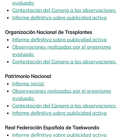
evaluado
opens in a new tab
Contestación del Consejo a las observaciones
opens in
Informe definitivo sobre publicidad activa
opens in a n
Organización Nacional de Trasplantes
Informe definitivo sobre publicidad activa
opens in a n
Observaciones realizadas por el organismo
evaluado
opens in a new tab
Contestación del Consejo a las observaciones
opens in
Patrimonio Nacional
Informe inicial
opens in a new tab
Observaciones realizadas por el organismo
evaluado
opens in a new tab
Contestación del Consejo a las observaciones
opens in
Informe definitivo sobre publicidad activa
opens in a n
Real Federación Española de Taekwondo
Informe definitivo sobre publicidad activa
opens in a n