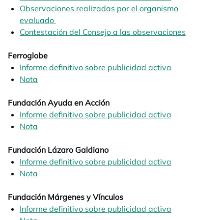
Observaciones realizadas por el organismo
evaluado
opens in a new tab
Contestación del Consejo a las observaciones
opens in
Ferroglobe
Informe definitivo sobre publicidad activa
opens in a n
Nota
opens in a new tab
Fundación Ayuda en Acción
Informe definitivo sobre publicidad activa
opens in a n
Nota
opens in a new tab
Fundación Lázaro Galdiano
Informe definitivo sobre publicidad activa
opens in a n
Nota
opens in a new tab
Fundación Márgenes y Vínculos
Informe definitivo sobre publicidad activa
opens in a n