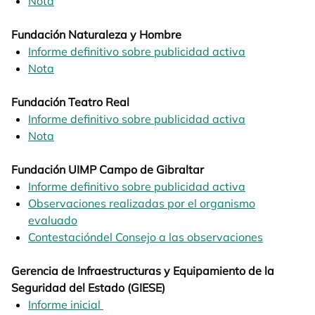
Nota
opens in a new tab
Fundación Naturaleza y Hombre
Informe definitivo sobre publicidad activa
opens in a n
Nota
opens in a new tab
Fundación Teatro Real
Informe definitivo sobre publicidad activa
opens in a n
Nota
opens in a new tab
Fundación UIMP Campo de Gibraltar
Informe definitivo sobre publicidad activa
opens in a n
Observaciones realizadas por el organismo
evaluado
opens in a new tab
Contestacióndel Consejo a las observaciones
opens in 
Gerencia de Infraestructuras y Equipamiento de la
Seguridad del Estado (GIESE)
Informe inicial
opens in a new tab