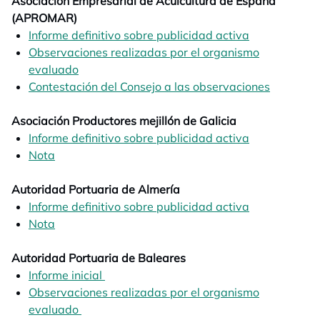
Asociación Empresarial de Acuicultura de España
(APROMAR)
Informe definitivo sobre publicidad activa
opens in a n
Observaciones realizadas por el organismo
evaluado
opens in a new tab
Contestación del Consejo a las observaciones
opens in
Asociación Productores mejillón de Galicia
Informe definitivo sobre publicidad activa
opens in a n
Nota
opens in a new tab
Autoridad Portuaria de Almería
Informe definitivo sobre publicidad activa
opens in a n
Nota
opens in a new tab
Autoridad Portuaria de Baleares
Informe inicial
opens in a new tab
Observaciones realizadas por el organismo
evaluado
opens in a new tab