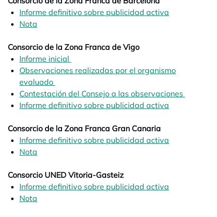
Consorcio de la Zona Franca de Barcelona
Informe definitivo sobre publicidad activa
opens in a n
Nota
opens in a new tab
Consorcio de la Zona Franca de Vigo
Informe inicial
opens in a new tab
Observaciones realizadas por el organismo
evaluado
opens in a new tab
Contestación del Consejo a las observaciones
opens in
Informe definitivo sobre publicidad activa
opens in a n
Consorcio de la Zona Franca Gran Canaria
Informe definitivo sobre publicidad activa
opens in a n
Nota
opens in a new tab
Consorcio UNED Vitoria-Gasteiz
Informe definitivo sobre publicidad activa
opens in a n
Nota
opens in a new tab