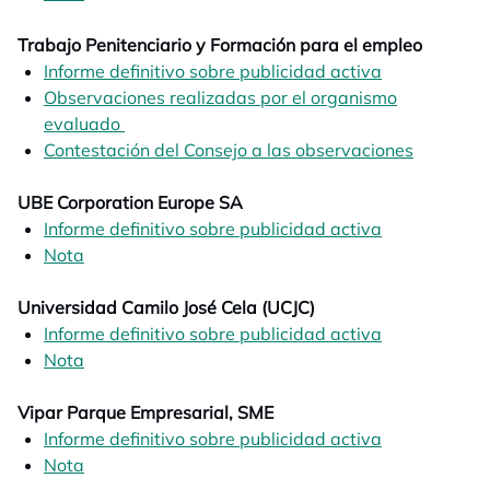
Trabajo Penitenciario y Formación para el empleo
Informe definitivo sobre publicidad activa
opens in a n
Observaciones realizadas por el organismo
evaluado
opens in a new tab
Contestación del Consejo a las observaciones
opens in
UBE Corporation Europe SA
Informe definitivo sobre publicidad activa
opens in a n
Nota
opens in a new tab
Universidad Camilo José Cela (UCJC)
Informe definitivo sobre publicidad activa
opens in a n
Nota
opens in a new tab
Vipar Parque Empresarial, SME
Informe definitivo sobre publicidad activa
opens in a n
Nota
opens in a new tab