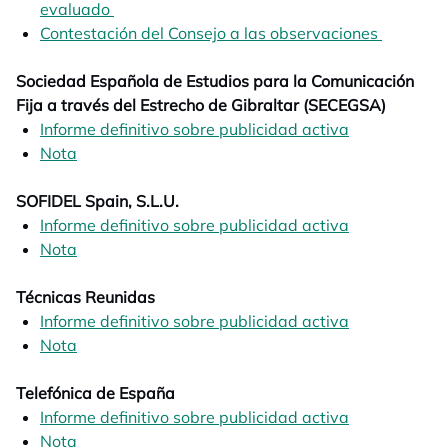
evaluado
opens in a new tab
Contestación del Consejo a las observaciones
opens in
Sociedad Española de Estudios para la Comunicación
Fija a través del Estrecho de Gibraltar (SECEGSA)
Informe definitivo sobre publicidad activa
opens in a n
Nota
opens in a new tab
SOFIDEL Spain, S.L.U.
Informe definitivo sobre publicidad activa
opens in a n
Nota
opens in a new tab
Técnicas Reunidas
Informe definitivo sobre publicidad activa
opens in a n
Nota
opens in a new tab
Telefónica de España
Informe definitivo sobre publicidad activa
opens in a n
Nota
opens in a new tab