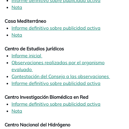
Informe definitivo sobre publicidad activa
opens in a n
Nota
opens in a new tab
Casa Mediterráneo
Informe definitivo sobre publicidad activa
opens in a n
Nota
opens in a new tab
Centro de Estudios Jurídicos
Informe inicial
opens in a new tab
Observaciones realizadas por el organismo
evaluado
opens in a new tab
Contestación del Consejo a las observaciones
opens in
Informe definitivo sobre publicidad activa
opens in a n
Centro Investigación Biomédica en Red
Informe definitivo sobre publicidad activa
opens in a n
Nota
opens in a new tab
Centro Nacional del Hidrógeno