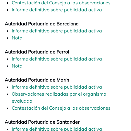
Contestación del Consejo a las observaciones
opens in
Informe definitivo sobre publicidad activa
opens in a n
Autoridad Portuaria de Barcelona
Informe definitivo sobre publicidad activa
opens in a n
Nota
opens in a new tab
Autoridad Portuaria de Ferrol
Informe definitivo sobre publicidad activa
opens in a n
Nota
opens in a new tab
Autoridad Portuaria de Marín
Informe definitivo sobre publicidad activa
opens in a n
Observaciones realizadas por el organismo
evaluado
opens in a new tab
Contestación del Consejo a las observaciones
opens in
Autoridad Portuaria de Santander
Informe definitivo sobre publicidad activa
opens in a n