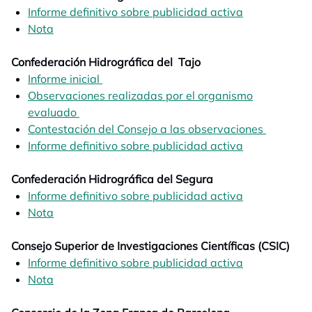
Informe definitivo sobre publicidad activa
opens in a n
Nota
opens in a new tab
Confederación Hidrográfica del Tajo
Informe inicial
opens in a new tab
Observaciones realizadas por el organismo
evaluado
opens in a new tab
Contestación del Consejo a las observaciones
opens in
Informe definitivo sobre publicidad activa
opens in a n
Confederación Hidrográfica del Segura
Informe definitivo sobre publicidad activa
opens in a n
Nota
opens in a new tab
Consejo Superior de Investigaciones Científicas (CSIC)
Informe definitivo sobre publicidad activa
opens in a n
Nota
opens in a new tab