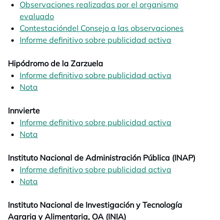
Observaciones realizadas por el organismo
evaluado
opens in a new tab
Contestacióndel Consejo a las observaciones
opens in 
Informe definitivo sobre publicidad activa
opens in a n
Hipódromo de la Zarzuela
Informe definitivo sobre publicidad activa
opens in a n
Nota
opens in a new tab
Innvierte
Informe definitivo sobre publicidad activa
opens in a n
Nota
opens in a new tab
Instituto Nacional de Administración Pública (INAP)
Informe definitivo sobre publicidad activa
opens in a n
Nota
opens in a new tab
Instituto Nacional de Investigación y Tecnología
Agraria y Alimentaria, OA (INIA)