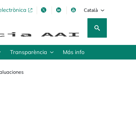
electrònica
opens in a new tab
opens in a new tab
opens in a new tab
opens in a new tab
Català
Transparència
Más info
aluaciones