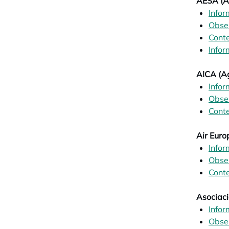
AESA (A
Infor
Obser
Conte
Infor
AICA (Ag
Infor
Obser
Conte
Air Euro
Infor
Obse
Conte
Asociac
Infor
Obser