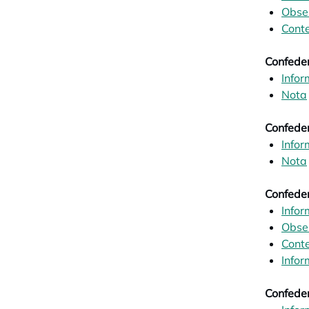
Obse
Conte
Confede
Infor
Nota
Confeder
Infor
Nota
Confeder
Infor
Obse
Conte
Infor
Confeder