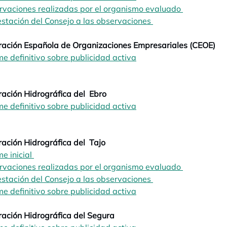
rvaciones realizadas por el organismo evaluado
opens in a 
stación del Consejo a las observaciones
opens in a new tab
opens in a new tab
ración Española de Organizaciones Empresariales (CEOE)
me definitivo sobre publicidad activa
opens in a new tab
opens in a new tab
opens in a new tab
ación Hidrográfica del Ebro
me definitivo sobre publicidad activa
opens in a new tab
opens in a new tab
ación Hidrográfica del Tajo
me inicial
opens in a new tab
rvaciones realizadas por el organismo evaluado
opens in a 
stación del Consejo a las observaciones
opens in a new tab
me definitivo sobre publicidad activa
opens in a new tab
ación Hidrográfica del Segura